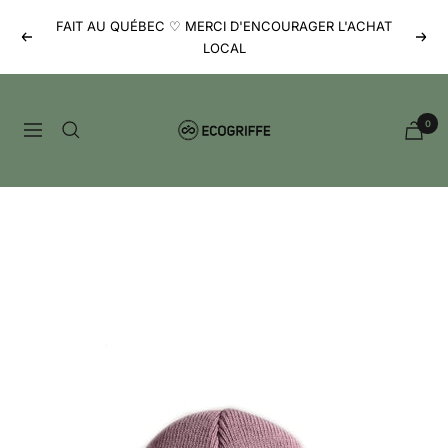
Passer
FAIT AU QUÉBEC ♡ MERCI D'ENCOURAGER L'ACHAT
au
Précédent
Suiv
LOCAL
contenu
Ecogriffe
0
Navigation