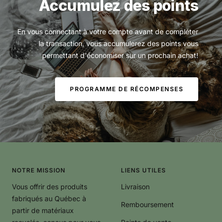
Accumulez des points
En vous connectant à votre compte avant de compléter
la transaction, vous accumulerez des points vous
permettant d'économiser sur un prochain achat!
PROGRAMME DE RÉCOMPENSES
NOTRE MISSION
LIENS UTILES
Vous offrir des produits
Livraison
fabriqués au Québec à
Remboursement
partir de matériaux