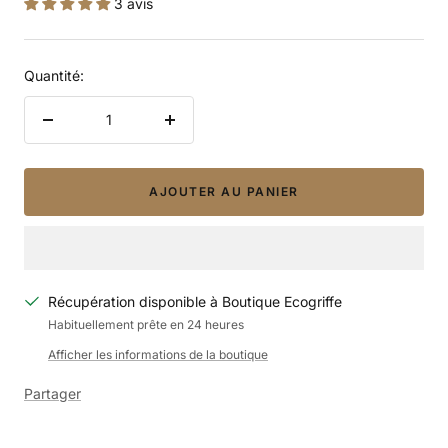
3 avis
de
vente
Quantité:
Réduire
Augmenter
la
la
quantité
quantité
AJOUTER AU PANIER
Récupération disponible à Boutique Ecogriffe
Habituellement prête en 24 heures
Afficher les informations de la boutique
Partager