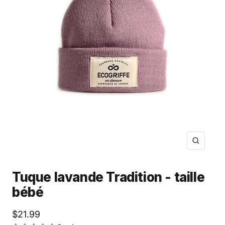
Zoom
Tuque lavande Tradition - taille
bébé
Prix
$21.99