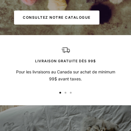
CONSULTEZ NOTRE CATALOGUE
LIVRAISON GRATUITE DÈS 99$
Pour les livraisons au Canada sur achat de minimum
99$ avant taxes.
Aller
Aller
Aller
au
au
au
slide
slide
slide
1
2
3