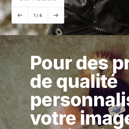
1
/
4
Précédent
Suivant
Pour des p
de qualité
personnali
votre imag