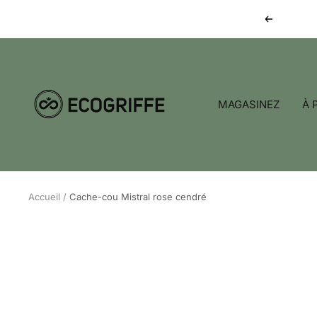
Passer
Précédent
au
contenu
Ecogriffe
MAGASINEZ
À 
Accueil
Cache-cou Mistral rose cendré