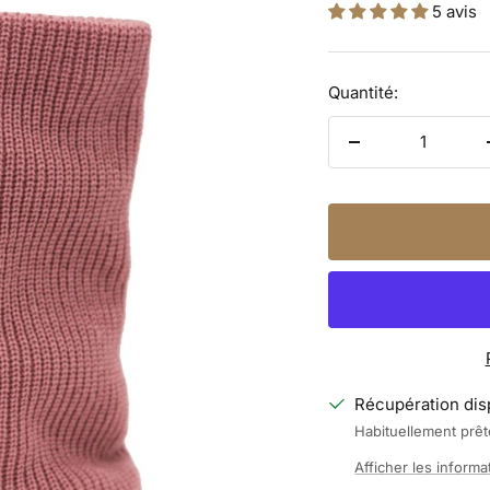
5 avis
de
vente
Quantité:
Réduire
la
quantité
Récupération dis
Habituellement prê
Afficher les informa