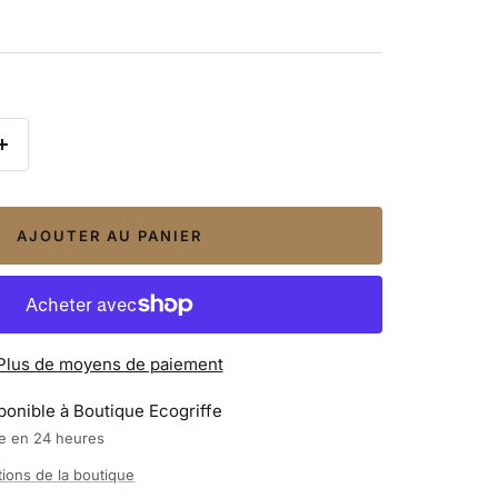
Augmenter
la
quantité
AJOUTER AU PANIER
Plus de moyens de paiement
ponible à Boutique Ecogriffe
te en 24 heures
tions de la boutique