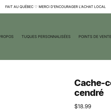
FAIT AU QUÉBEC ♡ MERCI D'ENCOURAGER L'ACHAT LOCAL
PROPOS
TUQUES PERSONNALISÉES
POINTS DE VENT
Cache-co
cendré
Prix
$18.99